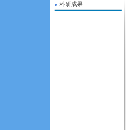
科研成果
►
发明专利
科研论文
高K前驱体材料
LED-OLED支撑材料
生物医用材料
新型药物开发
高性能复合材料
超低介电常数绝缘介质材料
特种用途材料