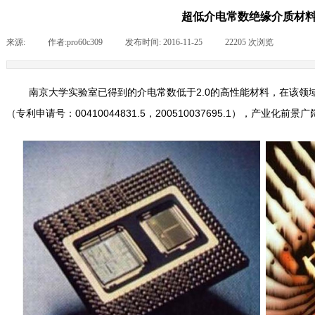
超低介电常数绝缘介质材
来源:
|
作者:
pro60c309
|
发布时间:
2016-11-25
|
22205
次浏览
|
南京大学实验室已得到的介电常数低于
2.0
的高性能材料，在该领
（专利
申
请号：
00410044831.5
，
200510037695.1
），产业化前景广