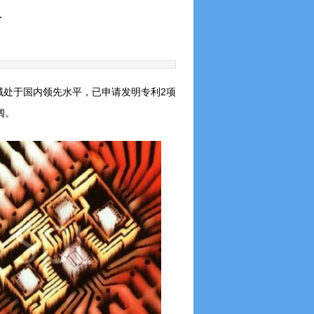
料
域处于国内领先水平，已申请发
明专利
2
项
阔。